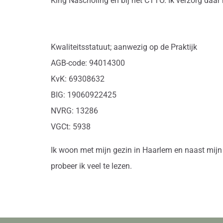
King Nascholing en bij het CTTO. Ik verzorg daa
Kwaliteitsstatuut; aanwezig op de Praktijk
AGB-code: 94014300
KvK: 69308632
BIG: 19060922425
NVRG: 13286
VGCt: 5938
Ik woon met mijn gezin in Haarlem en naast mijn 
probeer ik veel te lezen.